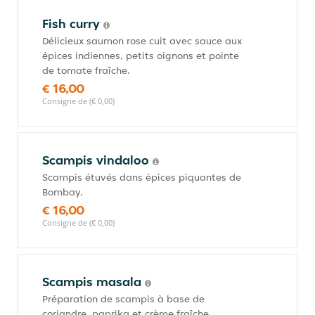
Fish curry
Délicieux saumon rose cuit avec sauce aux
épices indiennes, petits oignons et pointe
de tomate fraîche.
€ 16,00
Consigne de (€ 0,00)
Scampis vindaloo
Scampis étuvés dans épices piquantes de
Bombay.
€ 16,00
Consigne de (€ 0,00)
Scampis masala
Préparation de scampis à base de
coriandre, paprika et crème fraîche.