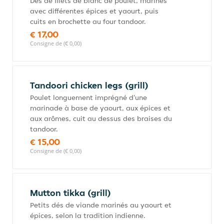
Dés de filets de blanc de poulet, marinés
avec différentes épices et yaourt, puis
cuits en brochette au four tandoor.
€ 17,00
Consigne de (€ 0,00)
Tandoori chicken legs (grill)
Poulet longuement imprégné d'une
marinade à base de yaourt, aux épices et
aux arômes, cuit au dessus des braises du
tandoor.
€ 15,00
Consigne de (€ 0,00)
Mutton tikka (grill)
Petits dés de viande marinés au yaourt et
épices, selon la tradition indienne.