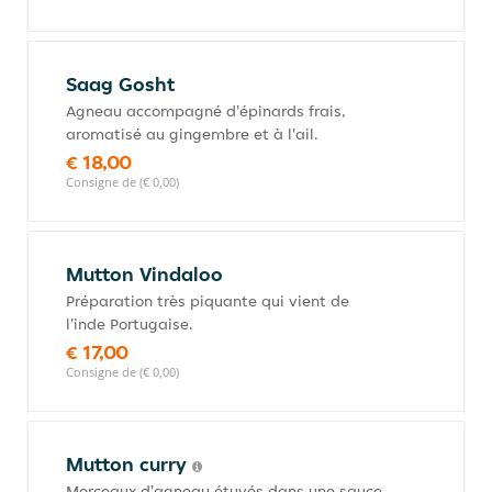
Saag Gosht
Agneau accompagné d'épinards frais,
aromatisé au gingembre et à l'ail.
€ 18,00
Consigne de (€ 0,00)
Mutton Vindaloo
Préparation très piquante qui vient de
l'inde Portugaise.
€ 17,00
Consigne de (€ 0,00)
Mutton curry
Morceaux d'agneau étuvés dans une sauce