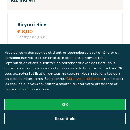
Biryani Rice
€ 8,00
Consigne de (€ 0,00)
Nous utilisons des cookies et d'autres technologies pour améliorer et
personnaliser votre expérience utilisateur, des analyses pour
Riz pulao
l'optimisation et des publicités en partenariat avec des tiers. Nous
Riz basmati cuit dans de l'huile,
utilisons nos propres cookies et des cookies de tiers. En cliquant sur OK,
vous acceptez l'utilisation de tous les cookies. Nous installons toujours
délicatement parfumé.
les cookies nécessaires. Sélectionnez
Gérer vos préférences
pour choisir
€ 3,00
les cookies que vous souhaitez accepter, ajuster votre préférence et
Consigne de (€ 0,00)
trouver plus d'informations.
OK
Riz sauté
Commandez En Ligne
Riz basmati cuit dans de l'huile, garni de
Essentiels
petits pois, oeufs et oignons.