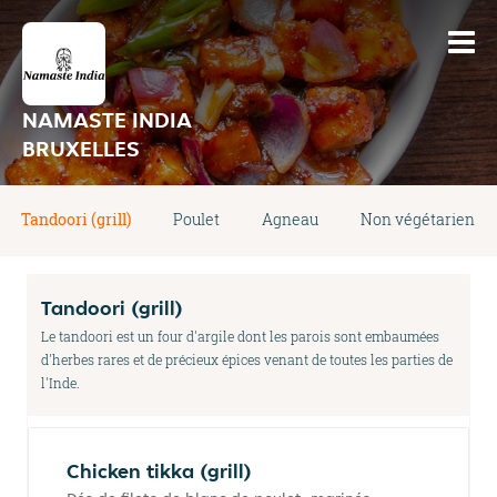
NAMASTE INDIA
BRUXELLES
Tandoori (grill)
Poulet
Agneau
Non végétarien
Tandoori (grill)
Le tandoori est un four d'argile dont les parois sont embaumées
d'herbes rares et de précieux épices venant de toutes les parties de
l'Inde.
Chicken tikka (grill)